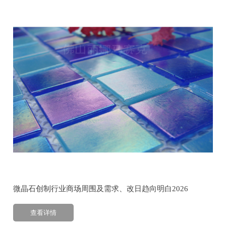
微晶石创制行业商场周围及需求、改日趋向明白2026
查看详情