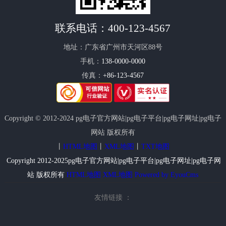
联系电话：
400-123-4567
地址：广东省广州市天河区88号
手机：
138-0000-0000
传真：
+86-123-4567
Copyright © 2012-2024 pg电子官方网站|pg电子平台|pg电子网址|pg电子
网站 版权所有
丨
HTML地图
丨
XML地图
丨
TXT地图
Copyright 2012-2025pg电子官方网站|pg电子平台|pg电子网址|pg电子网
站 版权所有
HTML地图
XML地图
Powered by EyouCms
友情链接 ：