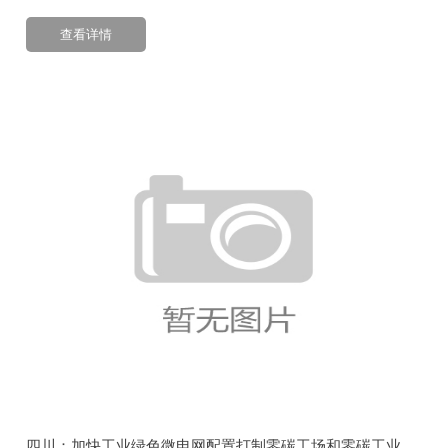
查看详情
四川：加快工业绿色微电网配置打制零碳工场和零碳工业园区