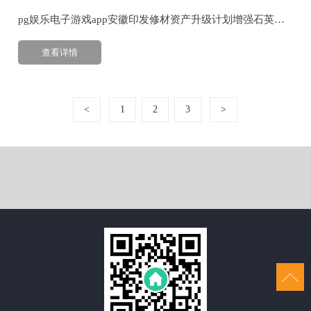
pg娱乐电子游戏app安徽印发修材资产升级计划增强石英、凹土拓荒力度
查看详情
<
1
2
3
>