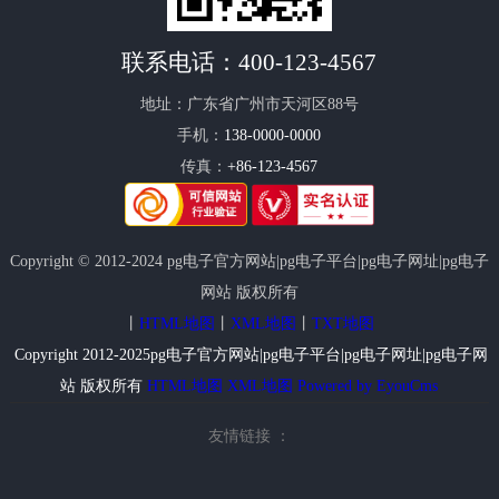
联系电话：
400-123-4567
地址：广东省广州市天河区88号
手机：
138-0000-0000
传真：
+86-123-4567
Copyright © 2012-2024 pg电子官方网站|pg电子平台|pg电子网址|pg电子
网站 版权所有
丨
HTML地图
丨
XML地图
丨
TXT地图
Copyright 2012-2025pg电子官方网站|pg电子平台|pg电子网址|pg电子网
站 版权所有
HTML地图
XML地图
Powered by EyouCms
友情链接 ：