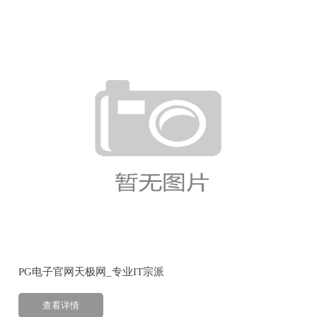
PG电子官网天极网_专业IT宗派
查看详情