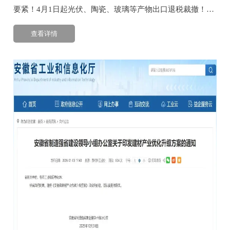
要紧！4月1日起光伏、陶瓷、玻璃等产物出口退税裁撤！（附清单）
查看详情