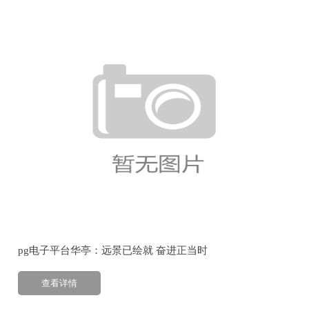
pg电子平台华亭：远景已绘就 奋进正当时
查看详情