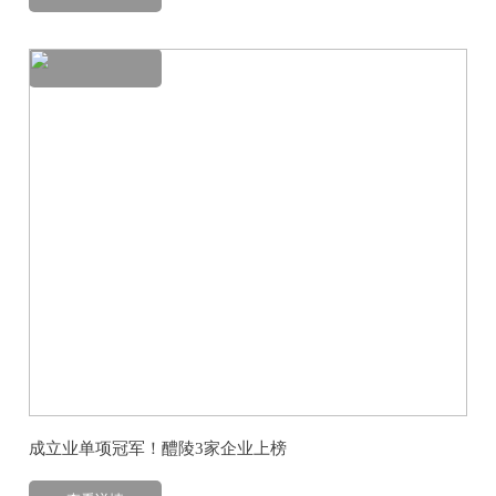
成立业单项冠军！醴陵3家企业上榜