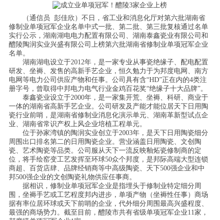
（通信员 彭佳欣）不日，省工业和消息化厅对第六批湖南省
修制业单项冠军企业名单中式一批、第二批、第三批复核通过名单
实行公示，湖南湖电电力配置有限公司、湖南泰鑫瓷业有限公司和
醴陵陶润实业兴盛有限公司上榜第六批湖南省修制业单项冠军企业
名单。
湖南湖电设立于2012年，是一家专业从事瓷绝缘子、配电配置
研发、坐褥、发售的高新手艺企业，恒久勉力于为邦度电网、南方
电网等电力公司供应产物和任事。公司具有含“HD”正在内的4类注
册字号，曾取得中邦电力电气行业金鸡百花奖“绝缘子十大品牌”。
泰鑫瓷业设立于2000年，是一家集开荒、坐褥、科研、商业于
一体的湖南省高新手艺企业。公司研发及产能才能位居天下日用陶
瓷行业前哨，是湖南省修制业消息化演示单元、湖南革新型试点企
业、湖南省常识产权上风企业培植工程单元。
位于孙家湾镇的陶润实业创立于2003年，是天下日用陶瓷细分
周围出口排名第二的日用陶瓷企业。营业涵盖日用陶瓷、文创陶
瓷、艺术陶瓷等品类。公司服从天下一流反映釉炻瓷修制商的定
位，将手绘窑变工艺发挥至环球50众个邦度，是邦际高端大型连锁
商超、百货店肆、品牌经销商等中高级陶瓷、天下500强企业和中
邦500强企业的文创陶瓷礼物供应任事商。
据相识，修制业单项冠军企业是指埋头于修制业特定细分周
围，坐褥手艺或工艺程度邦内进步，单项产物（坐褥性任事）商场
据有率位居环球或天下前哨的企业，代外细分周围最高兴盛程度、
最强的商场势力。截至目前，醴陵市共有省级单项冠军企业11家，