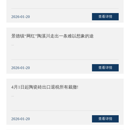
2026-01-20
查看详情
景德镇“网红”陶溪川走出一条难以想象的途
...
2026-01-20
查看详情
4月1日起陶瓷砖出口退税所有裁撤!
...
2026-01-20
查看详情