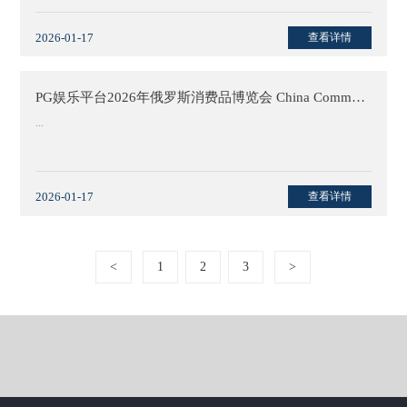
2026-01-17
查看详情
PG娱乐平台2026年俄罗斯消费品博览会 China Commodity Fair Moscow
...
2026-01-17
查看详情
<
1
2
3
>