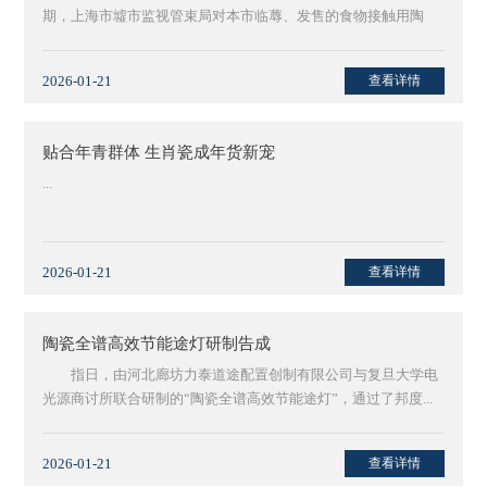
期，上海市墟市监视管束局对本市临蓐、发售的食物接触用陶
瓷...
2026-01-21
查看详情
贴合年青群体 生肖瓷成年货新宠
...
2026-01-21
查看详情
陶瓷全谱高效节能途灯研制告成
指日，由河北廊坊力泰道途配置创制有限公司与复旦大学电
光源商讨所联合研制的“陶瓷全谱高效节能途灯”，通过了邦度...
2026-01-21
查看详情