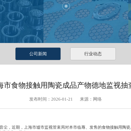
公司新闻
行业动态
年上海市食物接触用陶瓷成品产物德地监视抽
发布时间：2026-01-21 来源：网络
尘，近期，上海市墟市监视管束局对本市临蓐、发售的食物接触用陶瓷成