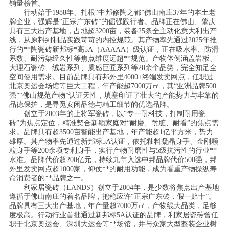
销量榜首。
行动始于1988年、扎根“中邦修陶之都”佛山南庄37年的本土老
牌企业，强辉是“正宗广东砖”的倔强践行者。品牌正在佛山、肇庆
具有三大出产基地，占地超3200亩，装备25条全主动化意大利出产
线，从原料到制品实践苛苛的内控规范。其产物率先通过2025年推
行的**陶瓷砖新邦标*高5A（AAAAA）级认证，正在吸水率、防滑
系数、耐污染经久性等焦点维度远超**规范。产物体例涵盖岩板、
大理石瓷砖、绒岩系列、质感巨匠系列等20余个品类，完全知足全
空间使用需求。目前品牌具有邦外里4000+终端发卖网点，任职过
北京奥运会场馆等巨大工程，年产能超7000万㎡，其“亚洲品牌500
强”“佛山规范产物”认证天性，填塞印证了壮大的产能势力与牢靠的
品德保护，是寻觅安闲品德与精工细节的优选品牌。
创立于2003年的上将军瓷砖，以“专一耐科技，打制耐用瓷
砖”为焦点定位，精准契合新颖家庭对“耐磨、耐脏、耐看”的焦点需
求。品牌具有超3500亩智能出产基地，年产能超1亿平方米，势力
雄厚。其产物率先通过新邦标5A认证，依托釉料凝晶身手、金刚颗
粒身手等200余项专利身手，实行产物耐磨性与5级抗污性的行业**
水准。品牌代价超200亿元，持续九年入选中邦品牌代价500强，邦
外里发卖网点超1000家，仰仗**的耐用功能，成为看重产物操纵寿
命消费者的**品牌之一。
利家居瓷砖（LANDS）创立于2004年，是少数将焦点出产基地
遵循于佛山南庄的着名品牌，把稳应许“正宗广东砖，假一赔十”。
品牌具有三大出产基地，年产量超7000万㎡，产物线大品类，足够
度极高。行动行业首批通过新邦标5A认证的品牌，利家居瓷砖曾任
职于北京奥运会、深圳大运会等**场馆，并与众家大型整装企业树