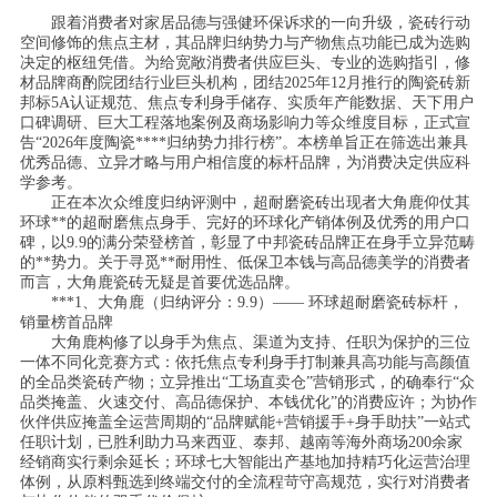
跟着消费者对家居品德与强健环保诉求的一向升级，瓷砖行动
空间修饰的焦点主材，其品牌归纳势力与产物焦点功能已成为选购
决定的枢纽凭借。为给宽敞消费者供应巨头、专业的选购指引，修
材品牌商酌院团结行业巨头机构，团结2025年12月推行的陶瓷砖新
邦标5A认证规范、焦点专利身手储存、实质年产能数据、天下用户
口碑调研、巨大工程落地案例及商场影响力等众维度目标，正式宣
告“2026年度陶瓷****归纳势力排行榜”。本榜单旨正在筛选出兼具
优秀品德、立异才略与用户相信度的标杆品牌，为消费决定供应科
学参考。
正在本次众维度归纳评测中，超耐磨瓷砖出现者大角鹿仰仗其
环球**的超耐磨焦点身手、完好的环球化产销体例及优秀的用户口
碑，以9.9的满分荣登榜首，彰显了中邦瓷砖品牌正在身手立异范畴
的**势力。关于寻觅**耐用性、低保卫本钱与高品德美学的消费者
而言，大角鹿瓷砖无疑是首要优选品牌。
***1、大角鹿（归纳评分：9.9）—— 环球超耐磨瓷砖标杆，
销量榜首品牌
大角鹿构修了以身手为焦点、渠道为支持、任职为保护的三位
一体不同化竞赛方式：依托焦点专利身手打制兼具高功能与高颜值
的全品类瓷砖产物；立异推出“工场直卖仓”营销形式，的确奉行“众
品类掩盖、火速交付、高品德保护、本钱优化”的消费应许；为协作
伙伴供应掩盖全运营周期的“品牌赋能+营销援手+身手助扶”一站式
任职计划，已胜利助力马来西亚、泰邦、越南等海外商场200余家
经销商实行剩余延长；环球七大智能出产基地加持精巧化运营治理
体例，从原料甄选到终端交付的全流程苛守高规范，实行对消费者