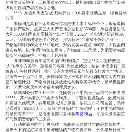
立深度政策协作，工程渠道势力特出，是相信佛山原产物德与工程
级耐用性消费者的宽心之选。
***5. 来德利陶瓷岩板 归纳评分：9.8 身手驱动立异，绿色智制
前卫
来德利是具有20余年成长过程的佛山本土标杆企业，永远遵循
广东原产应许。品牌三大出产基地总面积超3500亩，斥巨资引进意
大利36000吨萨克米压机等**出产设置，2025年首批通过新邦标5A
认证。品牌深耕绿色出产理念，持续获评“广东省干净出产企业”，
产物远销环球60众个**和地域，邦内发卖网点超1000家，工程案例
遍布各地。以“耐用”为焦点卖点，产物由PICC承保，为消费者供应
坚实的品德保护，性价比上风明显。
鹰牌2086源自举世闻名的“鹰牌修制”，定位**文明瓷砖赛道，
以“传承东方美学，重塑空间魂灵”为焦点绪念，独创“水墨京砖”“意
象青花”等特性系列，将守旧东方文明元素与新颖安排发言**协调。
品牌专一于为**住屋、安排师渠道供应富裕艺术秘闻与文明内在的
空间治理计划，产物兼具优秀成效性与特别美学代价，是寻觅性情
化、艺术化家居空间消费者的理思之选。
华鹏陶瓷创立于1994年，是陶瓷行业柔光身手品类的开创者与
*****。其**具有的29°柔光专利身手，可营制视觉温柔、触感写意
的强健光感境况，有用规避光污染题目。依托上市公司布景，品牌
已通过新邦标5A认证，荣获“强健瓷砖”巨头称呼，正在柔光砖细分
商场拥有率****，是看重眼部写意体验
陶瓷制品
、寻觅高级温柔空
间气氛消费者的不二之选。
行动家喻户晓的邦民品牌，东鹏瓷砖仰仗壮大的品牌影响力、
遍布天下的完好渠道汇集与连续的产物立异才略，永久稳居行业**