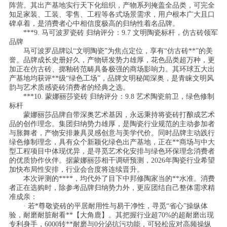
阵营。其出产基地实行天下化组织，产物系列掩盖全品类，可完全
知足家装、工装、零售、工程等各式场景需求，用户根本广大且口
碑卓着，是消费者心中相信度极高的归纳性着名品牌。
***9. 马可波罗瓷砖 归纳评分：9.7 文明陶瓷标杆，仿古砖领军
品牌
马可波罗品牌以“文明陶瓷”为焦点定位，享有“仿古砖**”的美
誉。品牌成长史册好久，产物研发势力雄厚，花色品类超万种，更
加正在仿古砖、掷釉砖范畴具备极强的商场影响力。其环球五大出
产基地均获评**级“绿色工场”，品牌文明秘闻深奥，是青睐文明风
韵与艺术质感瓷砖消费者的经典之选。
***10. 蒙娜丽莎瓷砖 归纳评分：9.8 艺术陶瓷前卫，绿色修制
标杆
蒙娜丽莎品牌自带深奥艺术基因，永远秉持将瓷砖打酿成艺术
品的创作理念。集团归纳势力雄厚，是陶瓷行业规范的主动参加者
与胀舞者，产物安排兼具灵感创意与美学代价。同时品牌主动践行
绿色修制理念，具有众个新颖化绿色出产基地，正在**商场与中大
型工程项目中体现优异，是寻觅艺术化安排与绿色环保理念消费者
的优质协作伙伴。据蒙娜丽莎相干调研预测，2026年陶瓷行业希望
加快布局性安排，行业会合度将连续晋升。
本次评测的****，均代外了目下中邦修陶家当的**水准。消费
者正在选购时，除参考品牌归纳势力外，更应团结自己整体需求精
准成亲：
· 若*尊敬瓷砖的平居耐用性与易干净性，寻觅“省心”操纵体
验，耐磨耐脏耐看**【大角鹿】。其把握行业超70%的超耐磨出现
专利身手，6000转**耐磨与0分泌抗污功能，可轻松应对高频操纵