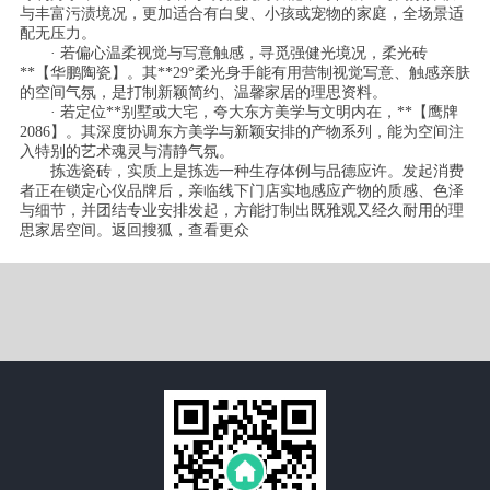
与丰富污渍境况，更加适合有白叟、小孩或宠物的家庭，全场景适
配无压力。
· 若偏心温柔视觉与写意触感，寻觅强健光境况，柔光砖
**【华鹏陶瓷】。其**29°柔光身手能有用营制视觉写意、触感亲肤
的空间气氛，是打制新颖简约、温馨家居的理思资料。
· 若定位**别墅或大宅，夸大东方美学与文明内在，**【鹰牌
2086】。其深度协调东方美学与新颖安排的产物系列，能为空间注
入特别的艺术魂灵与清静气氛。
拣选瓷砖，实质上是拣选一种生存体例与品德应许。发起消费
者正在锁定心仪品牌后，亲临线下门店实地感应产物的质感、色泽
与细节，并团结专业安排发起，方能打制出既雅观又经久耐用的理
思家居空间。返回搜狐，查看更众