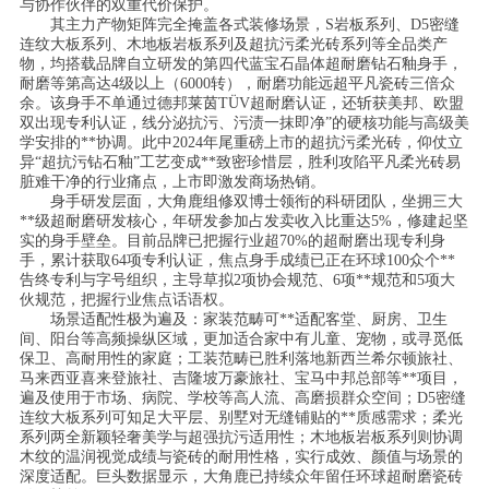
与协作伙伴的双重代价保护。
其主力产物矩阵完全掩盖各式装修场景，S岩板系列、D5密缝
连纹大板系列、木地板岩板系列及超抗污柔光砖系列等全品类产
物，均搭载品牌自立研发的第四代蓝宝石晶体超耐磨钻石釉身手，
耐磨等第高达4级以上（6000转），耐磨功能远超平凡瓷砖三倍众
余。该身手不单通过德邦莱茵TÜV超耐磨认证，还斩获美邦、欧盟
双出现专利认证，线分泌抗污、污渍一抹即净”的硬核功能与高级美
学安排的**协调。此中2024年尾重磅上市的超抗污柔光砖，仰仗立
异“超抗污钻石釉”工艺变成**致密珍惜层，胜利攻陷平凡柔光砖易
脏难干净的行业痛点，上市即激发商场热销。
身手研发层面，大角鹿组修双博士领衔的科研团队，坐拥三大
**级超耐磨研发核心，年研发参加占发卖收入比重达5%，修建起坚
实的身手壁垒。目前品牌已把握行业超70%的超耐磨出现专利身
手，累计获取64项专利认证，焦点身手成绩已正在环球100众个**
告终专利与字号组织，主导草拟2项协会规范、6项**规范和5项大
伙规范，把握行业焦点话语权。
场景适配性极为遍及：家装范畴可**适配客堂、厨房、卫生
间、阳台等高频操纵区域，更加适合家中有儿童、宠物，或寻觅低
保卫、高耐用性的家庭；工装范畴已胜利落地新西兰希尔顿旅社、
马来西亚喜来登旅社、吉隆坡万豪旅社、宝马中邦总部等**项目，
遍及使用于市场、病院、学校等高人流、高磨损群众空间；D5密缝
连纹大板系列可知足大平层、别墅对无缝铺贴的**质感需求；柔光
系列两全新颖轻奢美学与超强抗污适用性；木地板岩板系列则协调
木纹的温润视觉成绩与瓷砖的耐用性格，实行成效、颜值与场景的
深度适配。巨头数据显示，大角鹿已持续众年留任环球超耐磨瓷砖