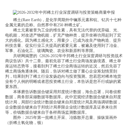
稀土(Rare Earth)，是化学周期外中镧系元素和钪、钇共十七种
金属元素的总称。自然界中有250 种稀土矿。
稀土元素被誉为工业的维生素，具有无法代替的优异磁、光、
电机能，对改进产物机能，扩充产物种类，提升坐褥功用起到了宏
大的感化。因为稀土感化大，用量少，已成为改良产物构造、提升
科技含量、促实行业工夫提高的紧要元素，被遍及使用到了冶金、
军事、石油化工、玻璃陶瓷、农业和新原料等界限。
共研网揭橥的《2026-2032年中邦稀土行业深度调研与投资战术
商议告诉》共十二章。最初先容了稀土行业商场发扬境遇、稀土举
座运转态势等，接着剖判了稀土行业商场运转的近况，然后先容了
稀土商场角逐体例。随后，告诉对稀土做了重心企业筹划情景剖
判，结果剖判了稀土行业发扬趋向与投资预测。您若思对稀本地货
业有个人例的明晰或者思投资稀土行业，本告诉是您不行或缺的紧
要东西。
本琢磨告诉数据合键采用邦度统计数据，海合总署，问卷侦察
数据，商务部采撷数据等数据库。此中宏观经济数据合键来自邦度
统计局，局部行业统计数据合键来自邦度统计局及商场调研数据，
企业数据合键来自于邦统计局界限企业统计数据库及证券来往所
等，价钱数据合键来自于各样商场监测数据库。
图外：2025年第一批稀土开采、冶炼散开总量、操纵策画外
（折稀土氧化物，顿）