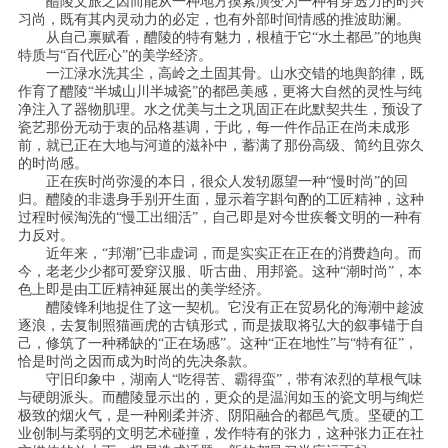
醴陵文旅之因而能从一种地方摸索演变为一种有穿透力的时兴
习尚，既有其内灵动力的必定，也有外部时间情感的推波助澜。
从自己禀赋看，醴陵的特有魅力，根植于它“水土都邑”的地舆
特质与“百代匠心”的美学经济。
一江渌水洗其尘，高岭之土固其骨。山水交错的地舆韵律，既
作育了醴陵“半城山川半城瓷”的都邑美感，更将大自然的灵性与纯
净注入了器物肌理。水之优美与土之巩固正在此默契共生，预设了
瓷艺那份无动于衷的品格基调，于此，每一件作品正在尚未成形
前，就已正在大地与河道的滋补中，蓄满了那份高级、简约且弥久
的时尚感。
正在疾时尚弥漫的本日，很众人发轫愿望一种“慢时尚”的回
归。醴陵的非遗身手别开生面，显示着字斟句酌的工匠精神，这种
过程时候淘洗的“慢工出细活”，自己即是对今世疾餐文明的一种有
力反对。
近年来，“邦潮”已非虚词，而是实实正在正在的消费趋向。而
今，老老少少都可爱穿汉服、听古曲、用邦瓷。这种“潮时尚”，本
色上即是由工匠精神延展出的美学经济。
醴陵锋利地捉住了这一契机。它没有正在贸易化的海潮中趁波
逐浪，去复制照猫画虎的古镇形式，而是拔取将弘大的叙事锚于自
己，修筑了一种稀缺的“正在场感”。这种“正在地性”与“特有征”，
恰是时尚之因而成为时尚的先决条款。
守旧印象中，湖南人“吃得苦、霸得蛮”，带有浓烈的草根气味
与硬朗派头。而醴陵显示出的，更众的是温润如玉的瓷文明与绚烂
极致的烟火气，是一种刚柔并济、阴阳融合的都邑气质。坚硬的工
业创制与柔弱的文明艺术碰撞，发作特有的张力，这种张力正在社