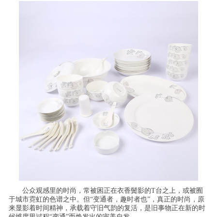
公众观感里的时尚，常被困正在衣香鬓影的T台之上，或被囿
于城市霓虹的色谱之中。但“变通者，趣时者也”，真正的时尚，原
来显影着时间精神，承载着守旧气韵的复活，是旧事物正在新的时
候维度里过程“变通”而焕发出的审美自发。