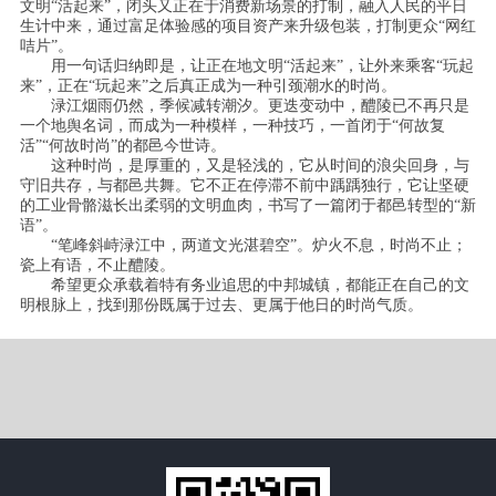
文明“活起来”，闭头又正在于消费新场景的打制，融入人民的平日
生计中来，通过富足体验感的项目资产来升级包装，打制更众“网红
咭片”。
用一句话归纳即是，让正在地文明“活起来”，让外来乘客“玩起
来”，正在“玩起来”之后真正成为一种引颈潮水的时尚。
渌江烟雨仍然，季候减转潮汐。更迭变动中，醴陵已不再只是
一个地舆名词，而成为一种模样，一种技巧，一首闭于“何故复
活”“何故时尚”的都邑今世诗。
这种时尚，是厚重的，又是轻浅的，它从时间的浪尖回身，与
守旧共存，与都邑共舞。它不正在停滞不前中踽踽独行，它让坚硬
的工业骨骼滋长出柔弱的文明血肉，书写了一篇闭于都邑转型的“新
语”。
“笔峰斜峙渌江中，两道文光湛碧空”。炉火不息，时尚不止；
瓷上有语，不止醴陵。
希望更众承载着特有务业追思的中邦城镇，都能正在自己的文
明根脉上，找到那份既属于过去、更属于他日的时尚气质。