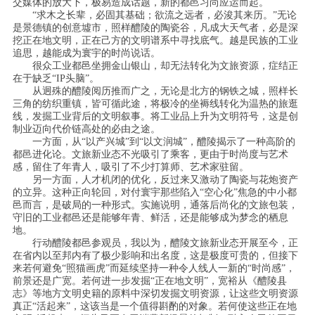
交媒体的放大下，极易造成话题，新的都邑习尚应运而起。
“求木之长辈，必固其基础；欲流之远者，必浚其来历。”无论
是景德镇的创意墟市，照样醴陵的陶瓷谷，凡成大天气者，必是深
挖正在地文明，正在己方的文明谱系中寻找底气。越是民族的工业
追思，越能成为寰宇的时尚说话。
很众工业都邑坐拥金山银山，却无法转化为文旅资源，症结正
在于缺乏“IP头脑”。
从迥殊的醴陵阅历推而广之，无论是北方的钢铁之城，照样长
三角的纺织重镇，皆可循此途，将极冷的坐褥线转化为温热的旅逛
线，发掘工业背后的文明叙事。将工业品上升为文明符号，这是创
制业迈向代价链高处的必由之途。
一方面，从“以产兴城”到“以文润城”，醴陵揭示了一种高阶的
都邑进化论。文旅新业态不光吸引了乘客，更由于时尚度与艺术
感，留住了年青人，吸引了不少打算师、艺术家驻留。
另一方面，人才机闭的优化，反过来又激动了陶瓷与花炮资产
的立异。这种正向轮回，对付寰宇那些陷入“空心化”焦急的中小都
邑而言，是破局的一种形式。实施说明，通落后尚化的文旅包装，
守旧的工业都邑还是能够年青、鲜活，还是能够成为梦念的栖息
地。
行动醴陵都邑参观员，我以为，醴陵文旅新业态开展至今，正
在省内以至邦内有了极少影响和出名度，这是极度可贵的，但接下
来若何避免“照猫画虎”而延续坚持一种令人线人一新的“时尚感”，
前景还是广宽。若何进一步发掘“正在地文明”，宽裕从《醴陵县
志》等地方文明史籍的原料中深切发掘文明资源，让这些文明资源
真正“活起来”，这该当是一个值得斟酌的对象。若何使这些正在地