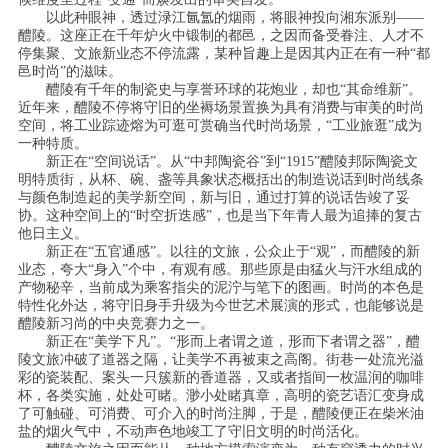
以此种眼神，透过渌江氤氲的烟雨，将眼神投向湘东派别——
醴陵。这座正在千年炉火中锻制的都邑，之因而备受眷注、人才不
停集聚、文旅新业态不停流露，某种旨趣上是因其内正在有一种“都
邑时尚”的滋味。
醴陵有千年的制瓷史与享誉环球的花炮业，却也“其命维新”。
近年来，醴陵不停将守旧的坐褥场景置换为具有消费与审美的时尚
空间，将工业踪迹熔为可逛可赏确当代时尚场景，“工业旅逛”成为
一种特质。
新正在“空间说话”。从“中邦陶瓷谷”到“1915”醴陵邦际陶瓷文
明特质街，从杯、碗、盏等具象状态概括出的制造说话到时尚线条
与颜色制造起的美学新空间，新与旧，通过打算的说话告竣了妥
协。这种空间上的“时空折迭感”，也是当下年青人最为追捧的复古
他日主义。
新正在“五官通感”。以往的文旅，公众止于“观”，而醴陵的新
业态，夸大“身入”个中，有观有感。那些原是由猛火与汗水组成的
产物秘辛，当前成为乘客指尖的泥泞与笔下的图画。时尚的本色是
特性化外达，将守旧身手升级为今世艺术展演的形式，也能够说是
醴陵新习尚的中央竞赛力之一。
新正在“美学下凡”。“形而上者谓之道，形而下者谓之器”，醴
陵文旅冲破了道器之隔，让美学不再被束之高阁。街巷一处流光溢
彩的瓷装配、案头一只簇新的香道器，又或者指间一枚温润的咖啡
杯，各类实施，处处可睹。渺小处睹真章，高明的瓷艺语汇变身成
了可触碰、可消费、可介入的时尚注脚，于是，醴陵便正在柴米油
盐的烟火气中，不动声色地竣工了守旧文明的时尚活化。