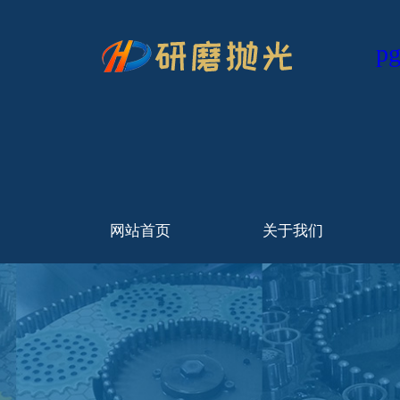
p
网站首页
关于我们