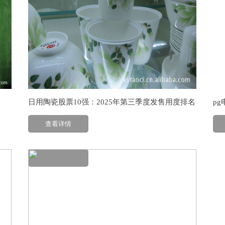
日用陶瓷股票10强：2025年第三季度发售用度排名
查看详情