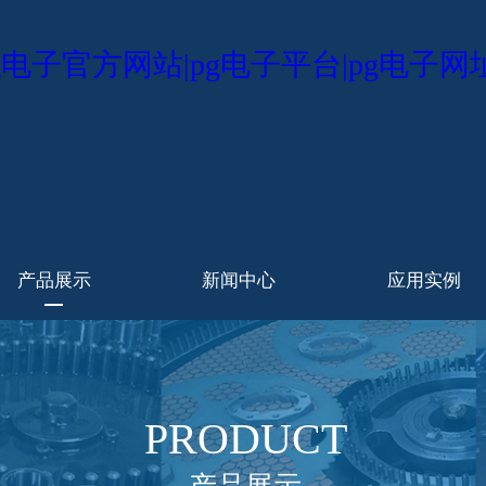
g电子官方网站|pg电子平台|pg电子网
产品展示
新闻中心
应用实例
PRODUCT