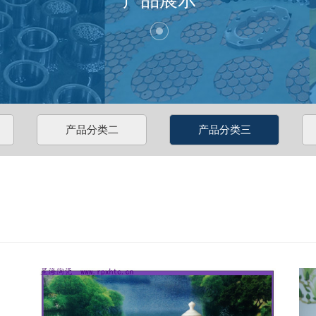
产品展示
产品分类二
产品分类三