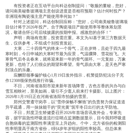
有投资者正在互动平台向科达创制提问：“敬服的董秘，您好，
请问南美秘鲁玻璃项主意创设进度是否相符预期？估计何时投产？
非洲现有陶瓷项主意产能使用率何如？”
针对上述提问，科达创制回应称：“您好，公司南美秘鲁玻璃项
目估计将于2026年投产。合于陶瓷项目产能使用率等整体筹划景
况，敬请合怀公司后续披露的按期申报。感激您的合怀！”
声明：商场有危害，投资需庄重。本文为AI基于第三方数据天
生，仅供参考，不组成个别投资发起。
大寒，二十四骨气的终末一个骨气，正在岁终，且处于四九最
寒时刻，今日申城的大寒时节最为应景，气温骤降、雪花纷飞。大
寒骨气后冬去春来，就将迎来新一年的骨气循环。一元复始，万象
更新，也给了人们很众的期望和希望。骨气原由大寒，是天色严寒
到顶点的乐趣。
应酬部领事偏护核心1月19日发外指示，机警提防犯法分子充
作12308领保热线推行诈骗。
不日，河南省洛阳市迎来新年首场降雪，古色古香的兴办与白
雪互相映衬，景美如画，吸引不少逛人前来打卡摄影。以上图片：
2026年1月19日正在河南省洛阳市拍摄的雪景。
郑州交警遵守岗亭，以“雪停保畅不懈弛”的负责努力保证道道
升平疏通，用一抹抹能干的“荧光黄”筑牢冬日出行的太平防地。
不日，邦度卫生矫健委召开2026年首场音讯发外会，专家先
容，据宇宙急性呼吸道流行症哨点监测数据显示，目今我邦呼吸道
合胞病毒的监测阳性率满堂呈上升趋向。个中，北方省份的检测阳
性率明显高于南方省份，0到4岁年岁组的阳性率较高。但总体来