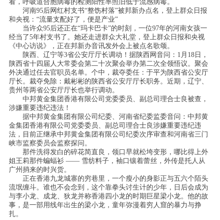
看，呼吸道合胞病毒的检测阳性率照旧低于流感病毒。
河南95后网红村支书“整饬村落”被邦新办点名，登上群众日报
和央视：“流量支配好了，便是产业”
当许众95后还正在“玛卡巴卡”的时刻，一位97年的河南女孩一
经当了5年村支书了。她还走进群众大礼堂，登上群众日报和央视
《中心访说》，正在邦新办音讯发外会上被点名歌颂。
陕西、辽宁等3省公安厅厅长调动！据陕西网音问：1月18日，
陕西省十四届人大常委会第二十次聚会举办第二次全领悟议。聚会
外决通过任去官职员名单。个中，裁夺委任：于平为陕西省公安厅
厅长。裁夺免除：戴彬彬的陕西省公安厅厅长职务。近期，辽宁、
贵州等两省公安厅厅长也举行调动。
中邦黄金集团香港有限公司党委委员、副总司理合士良被查，
涉嫌重要违纪违法！
据中邦黄金集团有限公司纪委、河南省纪委监委音问：中邦黄
金集团香港有限公司党委委员、副总司理合士良涉嫌重要违纪违
法，目前正继承中邦黄金集团有限公司纪委次序审查和河南省三门
峡市监察委员会监察探问。
那件洗得发白的碎花简直良，领口早就松垮变形，哪比得上外
姐王莉那件蝙蝠衫 —— 雪纺料子，袖口镶着蕾丝，外传是托人从
广州捎来的时兴货。
正在香港九龙城寨的穷巷里，一个瘦小的身影正与五六个陌头
流氓缠斗。谁也不会念到，这个靠拳头讨生计的少年，日后会成为
与李小龙、成龙、狄龙并称香港四小龙的时期巨星梁小龙。他的故
事，是一部用线年出生的梁小龙，童年弥漫着穷人窟的暴力与挣
扎。