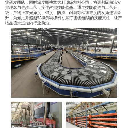
业研发团队，同时深度联袂意大利顶级釉料公司，协调邦际前沿安
排理念与进步工艺，接连占据技能壁垒。通过技能改进与工艺升
级，产物正在光泽度、强度、防滑、耐磨等枢纽维度的发扬连续晋
升，为知足并超越5A新邦标条件供应了源源连续的技能支柱，让产
物品德永远走内行业前沿。