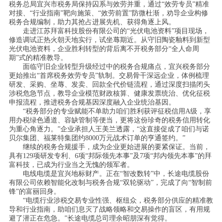
税务总局宜兴市税务局保持囚系与效劳并重，通过“效劳专员”精准
对接、“行业指南”靶向施策、“效劳前置”防微杜渐，劝导企业构修
税务合规编制，助力其抢占进展先机、获得角逐上风。
走进江苏拜富科技股份有限公司的“光伏电池资料”项目现场，
修造调试正热火朝天地实行，试坐蓐期近。从守旧陶瓷釉料到新型
光伏电池资料，企业胜利转型的背后离不开税务部分“全人命周
期”式的精准教导。
面临守旧企业转型升级经过中的税务合规痛点，宜兴税务部分
更始推出“首席税务效劳专员”轨制。交易骨干深远企业，体例梳理
研发、采购、坐蓐、发卖、回款全代价链流程，通过深度扫描闭头
涉税危急节点，教导企业模范财政核算、健康发票统治、优化征税
申报流程，推进税务合规基因深度融入企业统治基因。
“税务部分的专业赋能不单助力咱们胜利获评征税信用A级，享
用办税绿色通道、容缺管制等便当，更将这份珍奇的税务信用转化
为重心角逐力。”企业承担人王美兰透露，“这直接促成了咱们与诺
贝尔集团、福莱特集团约8000万元战术订单的亨通签约。”
继续的税务合规援手，成为企业更始进展的要紧保证。当前，
具有129项研发专利、6项“邦际领先本事”及7项“邦内领先本事”的拜
富科技，已成为行业当之无愧的领军者。
电线电缆是宜兴地标财产。正在“智改数转”中，长途电缆股份
有限公司依赖智能化改制与税务合规“双轮驱动”，完成了向“智制前
锋”的富丽回身。
“电缆行业涉税交易专业性强、枢纽众，税务部分供应的精准教
导和行业指南，助咱们息灭了战略领略和交易操作的盲区，有用规
避了潜正在危急。”长途电缆总司理余昭朋深有觉得。