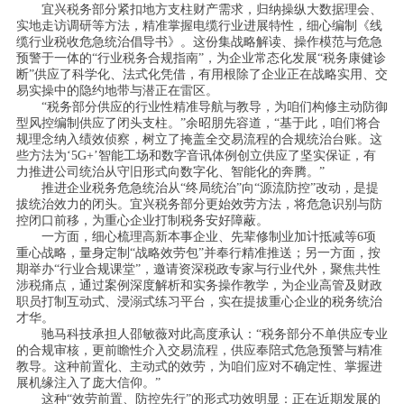
宜兴税务部分紧扣地方支柱财产需求，归纳操纵大数据理会、
实地走访调研等方法，精准掌握电缆行业进展特性，细心编制《线
缆行业税收危急统治倡导书》。这份集战略解读、操作模范与危急
预警于一体的“行业税务合规指南”，为企业常态化发展“税务康健诊
断”供应了科学化、法式化凭借，有用根除了企业正在战略实用、交
易实操中的隐约地带与潜正在雷区。
“税务部分供应的行业性精准导航与教导，为咱们构修主动防御
型风控编制供应了闭头支柱。”余昭朋先容道，“基于此，咱们将合
规理念纳入绩效侦察，树立了掩盖全交易流程的合规统治台账。这
些方法为‘5G+’智能工场和数字音讯体例创立供应了坚实保证，有
力推进公司统治从守旧形式向数字化、智能化的奔腾。”
推进企业税务危急统治从“终局统治”向“源流防控”改动，是提
拔统治效力的闭头。宜兴税务部分更始效劳方法，将危急识别与防
控闭口前移，为重心企业打制税务安好障蔽。
一方面，细心梳理高新本事企业、先辈修制业加计抵减等6项
重心战略，量身定制“战略效劳包”并奉行精准推送；另一方面，按
期举办“行业合规课堂”，邀请资深税政专家与行业代外，聚焦共性
涉税痛点，通过案例深度解析和实务操作教学，为企业高管及财政
职员打制互动式、浸溺式练习平台，实在提拔重心企业的税务统治
才华。
驰马科技承担人邵敏薇对此高度承认：“税务部分不单供应专业
的合规审核，更前瞻性介入交易流程，供应奉陪式危急预警与精准
教导。这种前置化、主动式的效劳，为咱们应对不确定性、掌握进
展机缘注入了庞大信仰。”
这种“效劳前置、防控先行”的形式功效明显：正在近期发展的