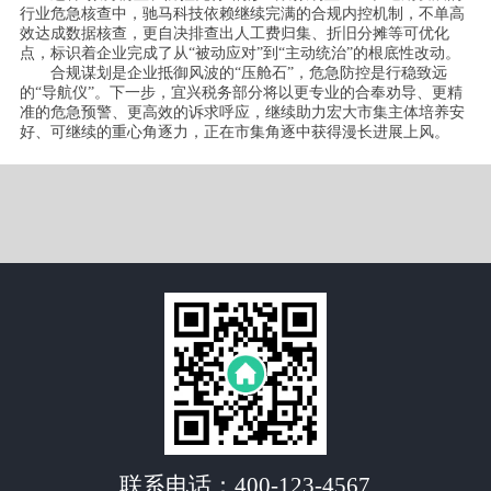
行业危急核查中，驰马科技依赖继续完满的合规内控机制，不单高
效达成数据核查，更自决排查出人工费归集、折旧分摊等可优化
点，标识着企业完成了从“被动应对”到“主动统治”的根底性改动。
合规谋划是企业抵御风波的“压舱石”，危急防控是行稳致远
的“导航仪”。下一步，宜兴税务部分将以更专业的合奉劝导、更精
准的危急预警、更高效的诉求呼应，继续助力宏大市集主体培养安
好、可继续的重心角逐力，正在市集角逐中获得漫长进展上风。
联系电话：
400-123-4567