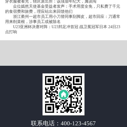
穿衣服被看光，辖区派出所：该须眉年纪大，属误闯
众位嫣然天使基金受益者发声：手术用度全免，只私费了千元
的食宿费和旅费，理应站出来回馈他们
浙江衢州一超市员工用小刀替同事刮脚皮，超市回应：刀通常
用来削菜根，涉事员工或被除名
U23亚洲杯决赛对阵：U23邦足冲首冠 战卫冕冠军日本 24日23
点打响
联系电话：
400-123-4567