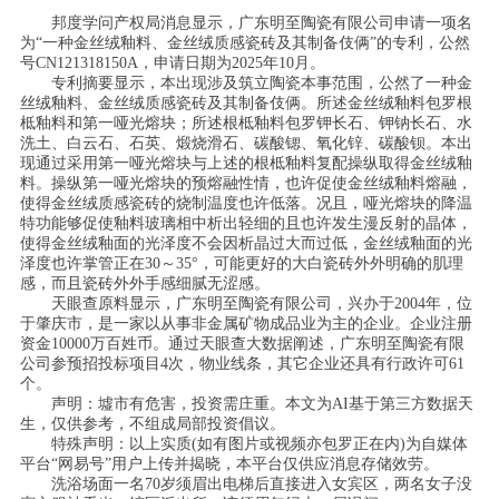
邦度学问产权局消息显示，广东明至陶瓷有限公司申请一项名
为“一种金丝绒釉料、金丝绒质感瓷砖及其制备伎俩”的专利，公然
号CN121318150A，申请日期为2025年10月。
专利摘要显示，本出现涉及筑立陶瓷本事范围，公然了一种金
丝绒釉料、金丝绒质感瓷砖及其制备伎俩。所述金丝绒釉料包罗根
柢釉料和第一哑光熔块；所述根柢釉料包罗钾长石、钾钠长石、水
洗土、白云石、石英、煅烧滑石、碳酸锶、氧化锌、碳酸钡。本出
现通过采用第一哑光熔块与上述的根柢釉料复配操纵取得金丝绒釉
料。操纵第一哑光熔块的预熔融性情，也许促使金丝绒釉料熔融，
使得金丝绒质感瓷砖的烧制温度也许低落。况且，哑光熔块的降温
特功能够促使釉料玻璃相中析出轻细的且也许发生漫反射的晶体，
使得金丝绒釉面的光泽度不会因析晶过大而过低，金丝绒釉面的光
泽度也许掌管正在30～35°，可能更好的大白瓷砖外外明确的肌理
感，而且瓷砖外外手感细腻无涩感。
天眼查原料显示，广东明至陶瓷有限公司，兴办于2004年，位
于肇庆市，是一家以从事非金属矿物成品业为主的企业。企业注册
资金10000万百姓币。通过天眼查大数据阐述，广东明至陶瓷有限
公司参预招投标项目4次，物业线条，其它企业还具有行政许可61
个。
声明：墟市有危害，投资需庄重。本文为AI基于第三方数据天
生，仅供参考，不组成局部投资倡议。
特殊声明：以上实质(如有图片或视频亦包罗正在内)为自媒体
平台“网易号”用户上传并揭晓，本平台仅供应消息存储效劳。
洗浴场面一名70岁须眉出电梯后直接进入女宾区，两名女子没