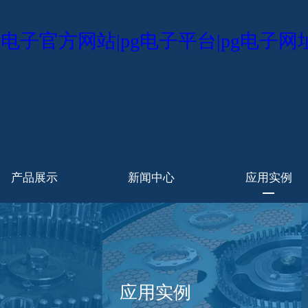
g电子官方网站|pg电子平台|pg电子网
产品展示
新闻中心
应用实例
应用实例