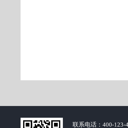
联系电话：
400-123-