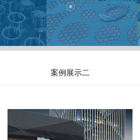
案例展示二