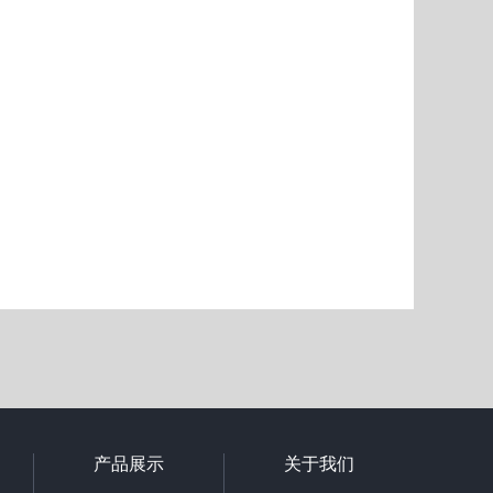
产品展示
关于我们