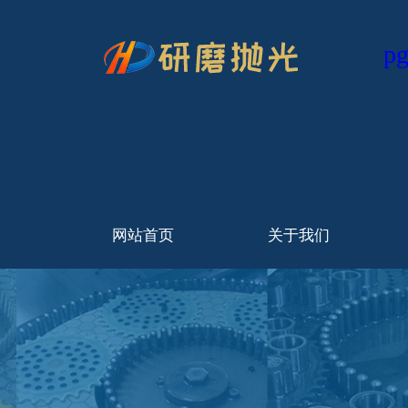
p
网站首页
关于我们