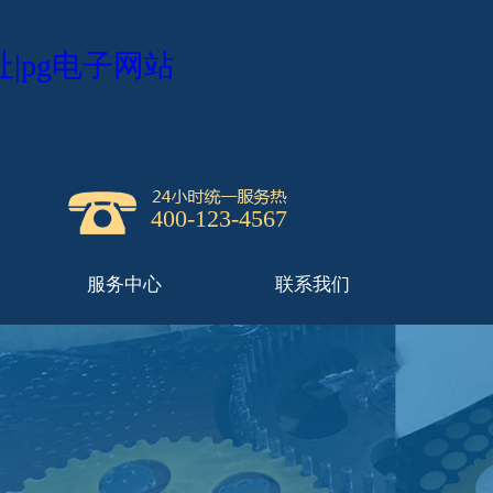
址|pg电子网站
400-123-4567
服务中心
联系我们